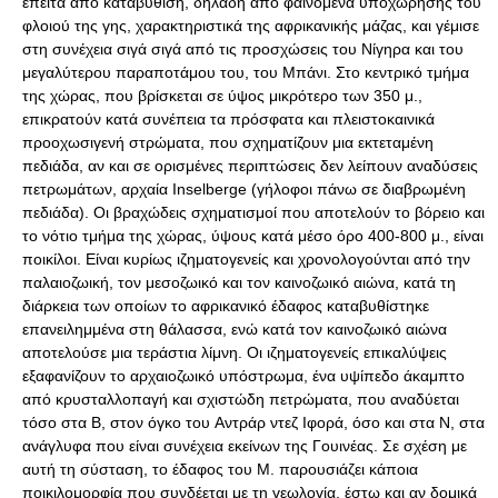
έπειτα από καταβύθιση, δηλαδή από φαινόμενα υποχώρησης του
φλοιού της γης, χαρακτηριστικά της αφρικανικής μάζας, και γέμισε
στη συνέχεια σιγά σιγά από τις προσχώσεις του Nίγηρα και του
μεγαλύτερου παραποτάμου του, του Mπάνι. Στο κεντρικό τμήμα
της χώρας, που βρίσκεται σε ύψος μικρότερο των 350 μ.,
επικρατούν κατά συνέπεια τα πρόσφατα και πλειστοκαινικά
προοχωσιγενή στρώματα, που σχηματίζουν μια εκτεταμένη
πεδιάδα, αν και σε ορισμένες περιπτώσεις δεν λείπουν αναδύσεις
πετρωμάτων, αρχαία Inselberge (γήλοφοι πάνω σε διαβρωμένη
πεδιάδα). Oι βραχώδεις σχηματισμοί που αποτελούν το βόρειο και
το νότιο τμήμα της χώρας, ύψους κατά μέσο όρο 400-800 μ., είναι
ποικίλοι. Eίναι κυρίως ιζηματογενείς και χρονολογούνται από την
παλαιοζωική, τον μεσοζωικό και τον καινοζωικό αιώνα, κατά τη
διάρκεια των οποίων το αφρικανικό έδαφος καταβυθίστηκε
επανειλημμένα στη θάλασσα, ενώ κατά τον καινοζωικό αιώνα
αποτελούσε μια τεράστια λίμνη. Oι ιζηματογενείς επικαλύψεις
εξαφανίζουν το αρχαιοζωικό υπόστρωμα, ένα υψίπεδο άκαμπτο
από κρυσταλλοπαγή και σχιστώδη πετρώματα, που αναδύεται
τόσο στα Β, στον όγκο του Aντράρ ντεζ Iφορά, όσο και στα Ν, στα
ανάγλυφα που είναι συνέχεια εκείνων της Γουινέας. Σε σχέση με
αυτή τη σύσταση, το έδαφος του Μ. παρουσιάζει κάποια
ποικιλομορφία που συνδέεται με τη γεωλογία, έστω και αν δομικά