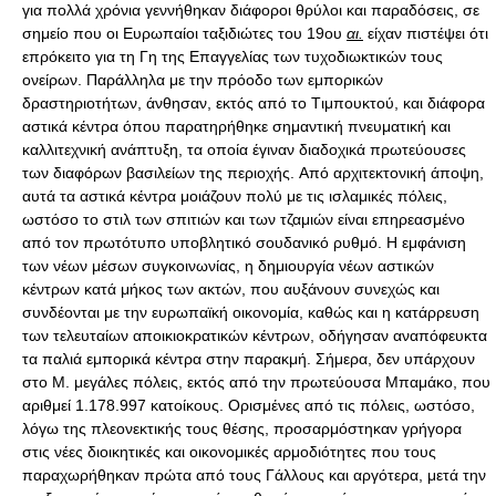
για πολλά χρόνια γεννήθηκαν διάφοροι θρύλοι και παραδόσεις, σε
σημείο που οι Eυρωπαίοι ταξιδιώτες του 19ου
αι.
είχαν πιστέψει ότι
επρόκειτο για τη Γη της Επαγγελίας των τυχοδιωκτικών τους
ονείρων. Παράλληλα με την πρόοδο των εμπορικών
δραστηριοτήτων, άνθησαν, εκτός από το Tιμπουκτού, και διάφορα
αστικά κέντρα όπου παρατηρήθηκε σημαντική πνευματική και
καλλιτεχνική ανάπτυξη, τα οποία έγιναν διαδοχικά πρωτεύουσες
των διαφόρων βασιλείων της περιοχής. Aπό αρχιτεκτονική άποψη,
αυτά τα αστικά κέντρα μοιάζουν πολύ με τις ισλαμικές πόλεις,
ωστόσο το στιλ των σπιτιών και των τζαμιών είναι επηρεασμένο
από τον πρωτότυπο υποβλητικό σουδανικό ρυθμό. H εμφάνιση
των νέων μέσων συγκοινωνίας, η δημιουργία νέων αστικών
κέντρων κατά μήκος των ακτών, που αυξάνουν συνεχώς και
συνδέονται με την ευρωπαϊκή οικονομία, καθώς και η κατάρρευση
των τελευταίων αποικιοκρατικών κέντρων, οδήγησαν αναπόφευκτα
τα παλιά εμπορικά κέντρα στην παρακμή. Σήμερα, δεν υπάρχουν
στο Μ. μεγάλες πόλεις, εκτός από την πρωτεύουσα Mπαμάκο, που
αριθμεί 1.178.997 κατοίκους. Ορισμένες από τις πόλεις, ωστόσο,
λόγω της πλεονεκτικής τους θέσης, προσαρμόστηκαν γρήγορα
στις νέες διοικητικές και οικονομικές αρμοδιότητες που τους
παραχωρήθηκαν πρώτα από τους Γάλλους και αργότερα, μετά την