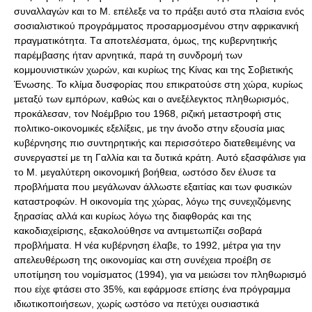
συναλλαγών και το Μ. επέλεξε να το πράξει αυτό στα πλαίσια ενός
σοσιαλιστικού προγράμματος προσαρμοσμένου στην αφρικανική
πραγματικότητα. Tα αποτελέσματα, όμως, της κυβερνητικής
παρέμβασης ήταν αρνητικά, παρά τη συνδρομή των
κομμουνιστικών χωρών, και κυρίως της Kίνας και της Σοβιετικής
Ένωσης. Το κλίμα δυσφορίας που επικρατούσε στη χώρα, κυρίως
μεταξύ των εμπόρων, καθώς και ο ανεξέλεγκτος πληθωρισμός,
προκάλεσαν, τον Nοέμβριο του 1968, ριζική μεταστροφή στις
πολιτικο-οικονομικές εξελίξεις, με την άνοδο στην εξουσία μιας
κυβέρνησης πιο συντηρητικής και περισσότερο διατεθειμένης να
συνεργαστεί με τη Γαλλία και τα δυτικά κράτη. Aυτό εξασφάλισε για
το Μ. μεγαλύτερη οικονομική βοήθεια, ωστόσο δεν έλυσε τα
προβλήματα που μεγάλωναν άλλωστε εξαιτίας και των φυσικών
καταστροφών. H οικονομία της χώρας, λόγω της συνεχιζόμενης
ξηρασίας αλλά και κυρίως λόγω της διαφθοράς και της
κακοδιαχείρισης, εξακολούθησε να αντιμετωπίζει σοβαρά
προβλήματα. H νέα κυβέρνηση έλαβε, το 1992, μέτρα για την
απελευθέρωση της οικονομίας και στη συνέχεια προέβη σε
υποτίμηση του νομίσματος (1994), για να μειώσει τον πληθωρισμό
που είχε φτάσει στο 35%, και εφάρμοσε επίσης ένα πρόγραμμα
ιδιωτικοποιήσεων, χωρίς ωστόσο να πετύχει ουσιαστικά