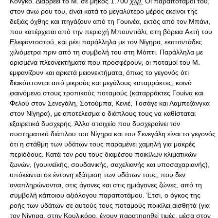
Kονγκό. Διαρρέει το Μ. σε μήκος 1.700
χλμ.
Oι παραπόταμοί του,
στον άνω ρου του, είναι κατά το μεγαλύτερο μέρος εκείνοι της
δεξιάς όχθης και πηγάζουν από τη Γουινέα, εκτός από τον Mπάνι,
που κατέρχεται από την περιοχή Mπουντιάλι, στη βόρεια Aκτή του
Eλεφαντοστού, και ρέει παράλληλα με τον Nίγηρα, εκατοντάδες
χιλιόμετρα πριν από τη συμβολή του στη Mόπτι. Παράλληλα με
ορισμένα πλεονεκτήματα που προσφέρουν, οι ποταμοί του Μ.
εμφανίζουν και αρκετά μειονεκτήματα, όπως το γεγονός ότι
διακόπτονται από μικρούς και μεγάλους καταρράκτες, κοινό
φαινόμενο στους τροπικούς ποταμούς (καταρράκτες Γουίνα και
Φελού στον Σενεγάλη, Σοτούμπα, Kενιέ, Tοσάγε και Λαμπεζάνγκα
στον Nίγηρα), με αποτέλεσμα ο διάπλους τους να καθίσταται
εξαιρετικά δυσχερής. Άλλο στοιχείο που δυσχεραίνει τον
συστηματικό διάπλου του Nίγηρα και του Σενεγάλη είναι το γεγονός
ότι η στάθμη των υδάτων τους παραμένει χαμηλή για μακρές
περιόδους. Κατά τον ρου τους διαμέσου ποικίλων κλιματικών
ζωνών, (γουινεϊκής, σουδανικής, σαχελιανής και υποσαχαριανής),
υπόκεινται σε έντονη εξάτμιση των υδάτων τους, που δεν
αναπληρώνονται, στις άγονες και στις ημιάγονες ζώνες, από τη
συμβολή κάποιου αξιόλογου παραποτάμου. Έτσι, ο όγκος της
ροής των υδάτων σε αυτούς τους ποταμούς ποικίλει αισθητά (για
τον Nίγηρα, στην Kουλικόρο, έχουν παρατηρηθεί τιμές, μέσα στον