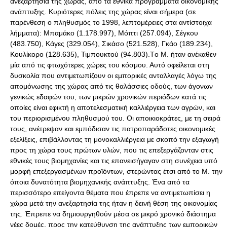
ανεξαρτησία της χώρας, από τα εθνικά προγράμματα οικονομικής
ανάπτυξης. Κυριότερες πόλεις της χώρας είναι σήμερα (σε
παρένθεση ο πληθυσμός το 1998, λεπτομέρειες στα αντίστοιχα
λήμματα): Μπαμάκο (1.178.997), Μόπτι (257.094), Σέγκου
(483.750), Κάγες (329.054), Σικάσο (521.528), Γκάο (189.234),
Κουλίκορο (128.635), Τιμπουκτού (94.803).Tο Μ. ήταν ανέκαθεν
μία από τις φτωχότερες χώρες του κόσμου. Αυτό οφείλεται στη
δυσκολία που αντιμετωπίζουν οι εμπορικές ανταλλαγές λόγω της
απομόνωσης της χώρας από τις θαλάσσιες οδούς, των άγονων
γενικώς εδαφών του, των μικρών χρονικών περιόδων κατά τις
οποίες είναι εφικτή η αποτελεσματική καλλιέργεια των αγρών, και
του περιορισμένου πληθυσμού του. Oι αποικιοκράτες, με τη σειρά
τους, ανέτρεψαν και εμπόδισαν τις πατροπαράδοτες οικονομικές
εξελίξεις, επιβάλλοντας τη μονοκαλλιέργεια με σκοπό την εξαγωγή
προς τη χώρα τους πρώτων υλών, που τις επεξεργάζονταν στις
εθνικές τους βιομηχανίες και τις επανεισήγαγαν στη συνέχεια υπό
μορφή επεξεργασμένων προϊόντων, στερώντας έτσι από το Μ. την
όποια δυνατότητα βιομηχανικής ανάπτυξης. Ένα από τα
περισσότερο επείγοντα θέματα που έπρεπε να αντιμετωπίσει η
χώρα μετά την ανεξαρτησία της ήταν η δεινή θέση της οικονομίας
της. Έπρεπε να δημιουργηθούν μέσα σε μικρό χρονικό διάστημα
νέες δομές, προς την κατεύθυνση της ανάπτυξης των εμπορικών