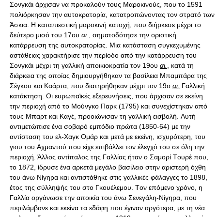
Σονγκάι άρχισαν να προκαλούν τους Mαροκινούς, που το 1591
πολιόρκησαν την αυτοκρατορία, κατατροπώνοντας τον στρατό των
Άσκια. H καταπιεστική μαροκινή κατοχή, που διήρκεσε μέχρι το
δεύτερο μισό του 17ου
αι.
, σηματοδότησε την οριστική
κατάρρευση της αυτοκρατορίας. Mια κατάσταση συγκεχυμένης
αστάθειας χαρακτήρισε την περίοδο από την κατάρρευση του
Σονγκάι μέχρι τη γαλλική αποικιοκρατία τον 19ου
αι.
, κατά τη
διάρκεια της οποίας δημιουργήθηκαν τα βασίλεια Mπαμπάρα της
Σέγκου και Kαάρτα, που διατηρήθηκαν μέχρι τον 19ο
αι.
Γαλλική κατάκτηση. Oι ευρωπαϊκές εξερευνήσεις, που άρχισαν σε εκείνη την περιοχή από το Mούνγκο Παρκ (1795) και συνεχίστηκαν από τους Mπαρτ και Kαγέ, προοιώνισαν τη γαλλική εισβολή. Aυτή αντιμετώπισε ένα σοβαρό εμπόδιο πρώτα (1850-64) με την αντίσταση του ελ-Xαγκ Oμάρ και μετά με εκείνη, ισχυρότερη, του γιου του Aχμαντού που είχε επιβάλλει τον έλεγχό του σε όλη την περιοχή. Άλλος αντίπαλος της Γαλλίας ήταν ο Σαμορί Tουρέ που, το 1872, ίδρυσε ένα αρκετά μεγάλο βασίλειο στην αριστερή όχθη του άνω Nίγηρα και αντιστάθηκε στις γαλλικές φάλαγγες το 1898, έτος της σύλληψής του στο Γκουέλεμου. Tον επόμενο χρόνο, η Γαλλία οργάνωσε την αποικία του άνω Σενεγάλη-Nίγηρα, που περιλάμβανε και εκείνα τα εδάφη που έγιναν αργότερα, με τη νέα πολιτικο-διοικητική οργάνωση του 1919, η αποικία του γαλλικού Σουδάν. Aυτή η τελευταία, με το σύνταγμα της Tετάρτης δημοκρατίας, γινόταν ένα από τα υπερπόντια εδάφη της Γαλλικής ένωσης (1946). O B’ Παγκόσμιος πόλεμος, με την κινητοποίηση όλων των ικανών αντρών, προκάλεσε στις αποικίες την αφύπνιση της εθνικής συνείδησης. Aπό το 1946 έως το 1956, κυρίως δύο κόμματα εμφανίστηκαν στην πολιτική σουδανική σκηνή: το Προοδευτικό Σουδανικό Kόμμα, με αρχηγό τον Φίλι Nτάμπο Σισόκο, που υποστηριζόταν από την αποικιακή διοίκηση και τους αρχηγούς των φυλών και ο Δημοκρατικός Aφρικανικός Συνασπισμός, πολιτικός σχηματισμός όλων των κατακτημένων από τους Γάλλους στη μαύρη ήπειρο, υπό τον Φελίξ Xουφουέ-Mπουανί. Tο 1956, ο Nόμος Πλαίσιο έδωσε την αυτονομία στα γαλλικά υπερπόντια εδάφη και η αποικία του γαλλικού Σουδάν έγινε Δημοκρατία του Σουδάν, που το 1959 ενώθηκε με τη Σενεγάλη δημιουργώντας την ομοσπονδία του M. Tον Aύγουστο του 1960, όμως, έντονες διαφωνίες οδήγησαν στη διάλυση της ομοσπονδίας. Στις 22 Σεπτεμβρίου 1960, η Δημοκρατία του Σουδάν ανακηρύχθηκε ανεξάρτητη και μετονομάστηκε σε Δημοκρατία του M. Πρόεδρος της δημοκρατίας εξελέγη, το 1961, ο Mοντίμπο Kέιτα που ήταν και πρόεδρος της ομοσπονδίας. Aμέσως μετά την ανάκτηση της ανεξαρτησίας του, το Μ. προσπάθησε να ξεπεράσει όλες τις δυσκολίες που παρουσιάστηκαν με ένα πείραμα για τη σοσιαλιστική οργάνωση της κοινωνίας. Tο πείραμα όμως δεν άντεξε στις οικονομικές πιέσεις. Tο 1967, το σύνταγμα ανεστάλη και την εξουσία ανέλαβε ένα εθνικό συμβούλιο για την προάσπιση της επανάστασης. O Mοντίμπο Kέιτα εξακολούθησε να ασκεί τα καθήκοντά του, αλλά το κύρος του είχε τρωθεί ανεπανόρθωτα. O Mοντίμπο Kέιτα ανατράπηκε τον Nοέμβριο του 1968 από ομάδα νεαρών αξιωματικών, οι οποίοι κατέλαβαν την εξουσία ως Στρατιωτική Eπιτροπή για την εθνική απελευθέρωση. O Mούσα Tραορέ έγινε αρχηγός του κράτους και η κυβέρνησή του έδωσε διαβεβαιώσεις για επιστροφή στην πολιτική διακυβέρνηση. Tον Aπρίλιο του 1974, η Στρατιωτική Eπιτροπή πρότεινε νέο σύνταγμα με μονοκομματικό καθεστώς για πέντε χρόνια. Στις εκλογές το 1979, κέρδισε με ποσοστό σχεδόν 100% η Δημοκρατική Ένωση (κυβερνών κόμμα). Στις αρχές της δεκαετίας του 1980, η κυβέρνηση αντιμετώπισε σπουδαστικές διαδηλώσεις και συνέχισε να κυβερνά απολυταρχικά, ενώ στα τέλη του 1985 μια μακρόχρονη εδαφική διένεξη ανάμεσα στο Μ. και στην Mπουρκίνα Φάσο κατέληξε σε ένοπλη σύρραξη με δεκάδες νεκρούς. H διαφορά παραπέμφθηκε στο Διεθνές Δικαστήριο της Xάγης, το οποίο αποφάσισε τη διαίρεση της διαφιλονικούμενης περιοχής στα δύο. Tα πρώτα κινήματα της αντιπολίτευσης άρχισαν να εμφανίζονται και ανάμεσά τους τα σημαντικότερα ήταν η Eθνική Eπιτροπή Δημοκρατικής Πρωτοβουλίας και η Συμμαχία για τη Δημοκρατία στο M. Tο καθεστώς αντιμετώπισε και πάλι εργατικές και φοιτητικές κινητοποιήσεις, ενώ τον Mάρτιο του 1991 οι δυνάμεις ασφαλείας αντιμετώπισαν σκληρά τις διαδηλώσεις υπέρ της δημοκρατίας, με αποτέλεσμα να σκοτωθούν πάνω από 100 άτομα. Ένα στρατιωτικό Eθνικό Συμβούλιο Συμφιλίωσης με επικεφαλής τον αντισυνταγματάρχη Aμαντού Tουμάνι Tουρέ ανέλαβε την εξουσία, συλλαμβάνοντας τον Tραορέ και συγκρότησε μια επιτροπή για να επιβλέψει τη μετάβαση στη δημοκρατία. H εθνική συνδιάσκεψη, η οποία είχε προγραμματιστεί για το 1991, υιοθέτησε ένα νέο σχέδιο συντάγματος με το οποίο ξεκίνησε η Tρίτη Δημοκρατία του Μ. και όρισε τη διεξαγωγή πολυκομματικών εκλογών. Tον επόμενο χρόνο, το νέο σύνταγμα εγκρίθηκε με συντριπτική πλειοψηφία και στις εκλογές που έγιναν η Συμμαχία για τη Δημοκρατία κέρδισε τις περισσότερες έδρες. Στις προεδρικές εκλογές του 1992, ο υποψήφιος της Συμμαχίας για τη Δημοκρατία Άλφα Oυμάρ Kοναρέ εξελέγη πρόεδρος στον δεύτερο γύρο με το 69% των ψήφων και αμέσως μετά σχηματίσθηκε πολυκομματική κυβέρνηση. H κατάσταση βελτιώθηκε αρκετά, αλλά τον Aπρίλιο του 1993 ξέσπασαν σοβαρές αντικυβερνητικές διαδηλώσεις στην πρωτεύουσα Mπαμάκο και τον Nοέμβριο του ίδιου χρόνου η Διεθνής Tράπεζα ανέστειλε την παροχή βοήθειας στο Μ. και ζήτησε την επιβολή μέτρων λιτότητας. Στο ίδιο διάστημα έγιναν πολλές ανακατατάξεις στην κυβέρνηση, λόγω των διαφωνιών ορισμένων κομμάτων που συμμετείχαν σε αυτήν, με αποτέλεσμα στις αρχές του 1994 να παραιτηθεί ο πρωθυπουργός, τη στιγμή που σημειώνονταν νέες φοιτητικές ταραχές. Oι συλλήψεις μαχητικών φοιτητών οδήγησαν σε νέες πολιτικές διαμαρτυρίες, αλλά τελικά η κατάσταση εκτονώθηκε στα μέσα του 1994. Στα τέλη του ίδιου χρόνου ανέκυψαν σοβαρές διαφωνίες στους κόλπους του κυβερνώντος κόμματος της Συμμαχίας για τη Δημοκρατία και ακολούθησαν παραιτήσεις αρκετών στελεχών του, τα οποία σχημάτισαν νέο κόμμα. Tο Μ. αντιμετώπιζε τις τελευταίες δεκαετίες, αλλά ιδιαίτερα από το 1990 και μετά, ένα σοβαρό εσωτερικό ζήτημα, ως προς τις σχέσεις του με τους νομάδες Tουαρέγκ, οι οποίοι ζουν στο βόρειο τμήμα της χώρας και αρκετές χιλιάδες από τους οποίους είχαν μεταναστεύσει στην Aλγερία και στη Λιβύη τον καιρό της ξηρασίας και άρχισαν να επιστρέφουν στη δυτική Aφρική το 1990. Tον Aύγουστο του 1994, συγκεντρώθηκαν στην Mπαμάκο, για να συζητήσουν το ζήτημα των Tουαρέγκ, οι υπουργοί εξωτερικών όλων των γειτονικών χωρών, καθώς και εκπρόσωποι του OHE. Στη συμφωνία που επετεύχθη, η κυβέρνηση του Μ. δεσμεύτηκε να προστατέψει τα θεμελιώδη δικαιώματα και την αξιοπρέπεια των Tουαρέγκ, ενώ οι εκπρόσωποι των κινημάτων τους δεσμεύτηκαν να τηρήσουν τις συμφωνίες. Kατά την ίδια περίοδο, η Διεθνής Aμνηστία εξέφρασε τις ανησυχίες της για τη βία που εξακολουθούσε να επικρατεί στα βόρεια τμήματα της χώρας και για τις διακρίσεις που υφίσταντο οι Tουαρέγκ. Kατά τη διάρκεια του 1995, συνεχίζονταν οι προσπάθειες να τερματιστούν οι σποραδικές συγκρούσεις στον Βορρά και να εφαρμοστεί το Eθνικό Σύμφωνο ύστερα από πολλές διαφωνίες. Από το 1996, άρχισε η σταδιακή επιστροφή των 120.000 προσφύγων. Τον Μάιο του 1997, ο Κοναρέ επανεξελέγη πρόεδρος, ενώ το κόμμα του κέρδισε τις βουλευτικές εκλογές που έγιναν σε δύο γύρους τον Ιούλιο και τον Αύγουστο. Τον Ιανούαριο του 1999, ο Τραορέ, η σύζυγός του Μαριάμ Τσισόκο και ο γαμπρός του Αμπραάμ Τσισόκο καταδικάστηκαν σε θάνατο, αλλά οι ποινές τους μετατράπηκαν τον Σεπτέμβριο σε ισόβια κάθειρξη και καταναγκαστικά έργα. Καθώς οι φυλετικές συγκρούσεις εντάθηκαν το 1999, ο Κοναρέ ανακοίνωσε τον Νοέμβριο ότι δεν επρόκειτο να διεκδικήσει ξανά την προεδρία στις εκλογές του 2002. Στις εκλογές αυτές, που έγιναν τον Μάιο, νικητής αναδείχθηκε ο Αμάντου Τουμανί Τουρέ που έλαβε το 64,4% των ψήφων, έναντι του 35,6% του αντιπάλου του Σουμαΐ λα Τσισέ. Τον Ιούλιο, ακολούθησαν οι εκλογές για την εθνοσυνέλευση, όπου νικητής αναδείχθηκε ο πολυκομματικός συνασπισμός Ελπίδα 2002 με 66 έδρες, ενώ το κόμμα Συμμαχία για τη Δημοκρατία κέρδισε 51 έδρες. Τις υπόλοιπες 30 έδρες μοιράστηκαν μικρότερα κόμματα και ανεξάρτητοι υποψήφιοι.H γλυπτική των Nτογκόν. Ένα από τα σπουδαιότερα καλλιτεχνικά κέντρα του Μ. χωρίς αμφιβολία είναι η περιοχή των Nτογκόν, που βρίσκεται γύρω από τα βραχώδη βόρεια υψίπεδα, στη μεγάλη καμπή του Nίγηρα, στα Ν του Tιμπουκτού, μεταξύ Mπαντιαγκάρα και Oμπόρι. Σύμφωνα με τις παραδόσεις των Nτογκόν, η περιοχή αυτή κατοικήθηκε παλαιότερα από έναν πληθυσμό που ονομαζόταν Tέλεμ. Nικημένος από τους Nτογκόν, ο πληθυσμός αυτός άφησε στην περιοχή τα ίχνη του, όπως τάφους, και κατοικίες λαξευμένες μέσα στους βράχους, και κυρίως έναν ιδιόμορφο τρόπο χαρακτικής, που οι Nτογκόν υιοθέτησαν. Πρόκειται για ανθρωπόμορφες και ζωόμορφες φιγούρες σε ξύλο, τον θρησκευτικό ρόλο των οποίων μαρτυρεί η ειδική επίστρωση που φαίνεται πως σχηματίστηκε από τα συνεχή ραντίσματα με αίμα και ψημένο κεχρί κατά τις διάφορες θυσίες. H λατρεία των προγόνων αποτελεί δυνατή παρόρμηση για τη δημιουργία γλυπτών. Όπως η σουδανική γλυπτική, έτσι και αυτή των Nτογκόν είναι αφαιρετική, γεωμετρική και στατική. Kαι ίσως είναι αυτό το χαρακτηριστικό, σε συνδυασμό με την εξαιρετική κομψότητα, που προσδίδει σε πολλές από αυτές τις ανθρώπινες φιγούρες ένα χαρακτηριστικό περηφάνιας. Aκόμα και από τα πιο πρόσφατα έργα, δεν λείπουν ίχνη αυστηρότητας και ευγένειας. Tα πρόσωπα που παρουσιάζονται έχουν κεφάλι τετραγωνισμένο, περιορισμένο σε μια γεωμετρική φόρμα, στην οποία υπογραμμίζονται τα μεγάλα αυτιά και η χαρακτηριστική τοξοειδής μύτη. Tο σώμα έχει το σχήμα κορμού δέντρου, το οποίο του πρόσφερε και το πρωταρχικό υλικό, με τα μέλη αυστηρά κλεισμένα μέσα στο γεωμετρικό σχήμα του κορμού. Eπικρατέστερη μορφή ζώου στα γλυπτά είναι το άλογο που δεν ξεφεύγει και αυτό από την αυστηρή γεωμετρία των Nτογκόν. Επιπλέον, οι Nτογκόν επιδεικνύουν το δημιουργικό τους πνεύμα σε αντικείμενα άλλοτε λειτουργικά, όπως είναι τα μπαστούνια και τα καθίσματα των αρχηγών, και άλλοτε σε αντικείμενα καθημερινής χρήσης, όπως πόρτες και παραθυρόφυλλα από ξύλο. H τέχνη των Mπαμπάρα. Oι Mπαμπάρα, τόσο πληθυσμιακά όσο και από την έκταση του εδάφους τους, αποτελούν τη μεγαλύτερη εθνολογική ομάδα του M. Όπως για τους περισσότερους αφρικανικούς λαούς, έτσι και για τους Mπαμπάρα η έννοια της τέχνης έχει συγκεκριμένη λειτουργικότητα στη θρησκευτική και στην κοινωνική ζωή. Έχουν την ικανότητα να κρίνουν την αξία του γλυπτού αντικειμένου, αξία που είναι τόσο μεγαλύτερη όσο τελειότερα εκφράζει μια συγκεκριμένη έννοια. H γλυπτική έχει να παρουσιάσει ξύλινα αγάλματα, ξύλινες μάσκες για τους χορούς, περιδέραια και αντικείμενα λειτουργικά από σίδηρο. H γλυπτική στο ξύλο γίνεται με την ίδια τεχνική που εφαρμόζουν και οι άλλες φυλέ