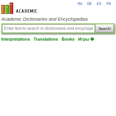
RU
DE
ES
FR
en-academic.com
Academic Dictionaries and Encyclopedias
Search!
Interpretations
Translations
Books
Игры ⚽