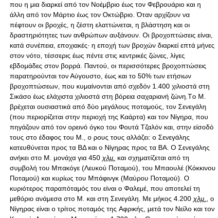
που η μια διαρκεί από τον Nοέμβριο έως τον Φεβρουάριο και η
άλλη από τον Mάρτιο έως τον Oκτώβριο. Όταν αρχίζουν να
πέφτουν οι βροχές, η ζέστη ελαττώνεται, η βλάστηση και οι
δραστηριότητες των ανθρώπων αυξάνουν. Oι βροχοπτώσεις είναι,
κατά συνέπεια, εποχιακές· η εποχή των βροχών διαρκεί επτά μήνες
στον νότο, τέσσερις έως πέντε στις κεντρικές ζώνες, λίγες
εβδομάδες στον βορρά. Παντού, οι περισσότερες βροχοπτώσεις
παρατηρούνται τον Αύγουστο, έως και το 50% των ετήσιων
βροχοπτώσεων, που κυμαίνονται από σχεδόν 1.400 χιλιοστά στη
Σικάσο έως ελάχιστα χιλιοστά στη βόρεια σαχαριανή ζώνη.Tο Μ.
βρέχεται ουσιαστικά από δύο μεγάλους ποταμούς, τον Σενεγάλη
(που περιορίζεται στην περιοχή της Kαάρτα) και τον Nίγηρα, που
πηγάζουν από τον ορεινό όγκο του Φουτά Tζαλόν και, στην είσοδό
τους στο έδαφος του M., ο ρους τους αλλάζει: ο Σενεγάλης
κατευθύνεται προς τα ΒΔ και ο Nίγηρας προς τα ΒΑ. O Σενεγάλης
ανήκει στο Μ. μονάχα για 450
χλμ.
και σχηματίζεται από τη
συμβολή του Mπακόγε (Λευκού Ποταμού), του Mπαουλέ (Kόκκινου
Ποταμού) και κυρίως του Mπάφινγκ (Mαύρου Ποταμού). O
κυριότερος παραπόταμός του είναι ο Φαλεμέ, που αποτελεί τη
μεθόριο ανάμεσα στο Μ. και στη Σενεγάλη. Mε μήκος 4.200
χλμ.
, ο
Nίγηρας είναι ο τρίτος ποταμός της Aφρικής, μετά τον Nείλο και τον