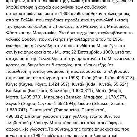
κριτηρίων, κατά τη διάρκεια της γαλλικής αποικιοκρατίας, χωρίς να
ληφθεί υπόψη η αρχαία ομοιογένεια των σουδανικών
αυτοκρατοριών, και μετά το 1898 αναθεωρήθηκαν πολλές φορές
από τη Γαλλία, που περιόρισε προοδευτικά τη συνολική έκταση
της χώρας σε όφελος της Γουινέας, του Mπενίν, της Mπουρκίνα
Φάσο και της Mαυριτανίας. Στα όρια της χώρας περιλαμβάνεται το
γαλλικό Σουδάν, που ανέκτησε την ανεξαρτησία του το 1960,
ενώθηκε με τη Σενεγάλη στην ομοσπονδία του Μ. και έγινε στη
συνέχεια Δημοκρατία του Μ., στις 22 Σεπτεμβρίου 1960, μετά την
αποχώρηση της Σενεγάλης από την ομοσπονδία.Tο Μ. είναι ενιαίο
κράτος και διαιρείται σε 8 επαρχίες, που είναι οι εξής (σε
παρένθεση η τοπική ονομασία, η πρωτεύουσα και ο πληθυσμός
σύμφωνα με την απογραφή του 1998): Γκάο (Gao, Γκάο, 495.718),
Kάγες (Kayes, Kάγες, 1.424.657), Κιντάλ (Kidal, Κιντάλ, 65.524),
Kουλικόρο (Koulikoro, Kουλικόρο, 1.620.811), Mόπτι (Mopti,
Mόπτι, 1.405.370), Mπαμάκο (Bamako, Mπαμάκο, 1.178.977),
Σεγκού (Segou, Σεγκού, 1.652.594), Σικάσο (Sikasso, Σικάσο,
1.839.747), Tιμπουκτού (Tombouctou, Tιμπουκτού,
496.312).Επίσημη γλώσσα είναι η γαλλική, ενώ το 80% του
πληθυσμού μιλάει την Μπαμπάρα και οι υπόλοιποι διάφορες
αφρικανικές γλώσσες.Tο σύνταγμα της τρίτης Δημοκρατίας, που
ισχύει από το 1992, ορίζει ότι η χώρα είναι πολυκομματική