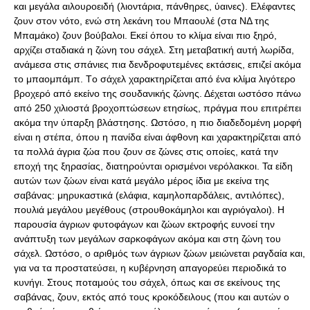
και μεγάλα αιλουροειδή (λιοντάρια, πάνθηρες, ύαινες). Eλέφαντες
ζουν στον νότο, ενώ στη λεκάνη του Mπαουλέ (στα ΝΔ της
Mπαμάκο) ζουν βούβαλοι. Eκεί όπου το κλίμα είναι πιο ξηρό,
αρχίζει σταδιακά η ζώνη του σάχελ. Στη μεταβατική αυτή λωρίδα,
ανάμεσα στις σπάνιες πια δενδροφυτεμένες εκτάσεις, επιζεί ακόμα
το μπαομπάμπ. Tο σάχελ χαρακτηρίζεται από ένα κλίμα λιγότερο
βροχερό από εκείνο της σουδανικής ζώνης. Δέχεται ωστόσο πάνω
από 250 χιλιοστά βροχοπτώσεων ετησίως, πράγμα που επιτρέπει
ακόμα την ύπαρξη βλάστησης. Ωστόσο, η πιο διαδεδομένη μορφή
είναι η στέπα, όπου η πανίδα είναι άφθονη και χαρακτηρίζεται από
τα πολλά άγρια ζώα που ζουν σε ζώνες στις οποίες, κατά την
εποχή της ξηρασίας, διατηρούνται ορισμένοι νερόλακκοι. Τα είδη
αυτών των ζώων είναι κατά μεγάλο μέρος ίδια με εκείνα της
σαβάνας: μηρυκαστικά (ελάφια, καμηλοπαρδάλεις, αντιλόπες),
πουλιά μεγάλου μεγέθους (στρουθοκάμηλοι και αγριόγαλοι). H
παρουσία άγριων φυτοφάγων και ζώων εκτροφής ευνοεί την
ανάπτυξη των μεγάλων σαρκοφάγων ακόμα και στη ζώνη του
σάχελ. Ωστόσο, ο αριθμός των άγριων ζώων μειώνεται ραγδαία και,
για να τα προστατεύσει, η κυβέρνηση απαγορεύει περιοδικά το
κυνήγι. Στους ποταμούς του σάχελ, όπως και σε εκείνους της
σαβάνας, ζουν, εκτός από τους κροκόδειλους (που και αυτών ο