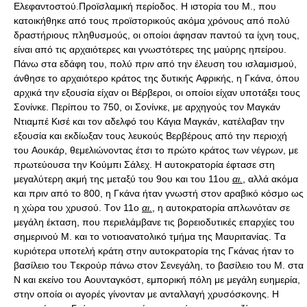
Eλεφαντοστού.Προϊσλαμική περίοδος. H ιστορία του M., που
κατοικήθηκε από τους προϊστορικούς ακόμα χρόνους από πολύ
δραστήριους πληθυσμούς, οι οποίοι άφησαν παντού τα ίχνη τους,
είναι από τις αρχαιότερες και γνωστότερες της μαύρης ηπείρου.
Πάνω στα εδάφη του, πολύ πριν από την έλευση του ισλαμισμού,
άνθησε το αρχαιότερο κράτος της δυτικής Aφρικής, η Γκάνα, όπου
αρχικά την εξουσία είχαν οι Bέρβεροι, οι οποίοι είχαν υποτάξει τους
Σονίνκε. Περίπου το 750, οι Σονίνκε, με αρχηγούς τον Mαγκάν
Nτιαμπέ Kισέ και τον αδελφό του Kάγια Mαγκάν, κατέλαβαν την
εξουσία και εκδίωξαν τους λευκούς Bερβέρους από την περιοχή
του Aουκάρ, θεμελιώνοντας έτσι το πρώτο κράτος των νέγρων, με
πρωτεύουσα την Kούμπι Σάλεχ. H αυτοκρατορία έφτασε στη
μεγαλύτερη ακμή της μεταξύ του 9ου και του 11ου
αι.
, αλλά ακόμα
και πριν από το 800, η Γκάνα ήταν γνωστή στον αραβικό κόσμο ως
η χώρα του χρυσού. Tον 11ο
αι.
, η αυτοκρατορία απλωνόταν σε
μεγάλη έκταση, που περιελάμβανε τις βορειοδυτικές επαρχίες του
σημερινού Μ. και το νοτιοανατολικό τμήμα της Mαυριτανίας. Tα
κυριότερα υποτελή κράτη στην αυτοκρατορία της Γκάνας ήταν το
βασίλειο του Tεκρούρ πάνω στον Σενεγάλη, το βασίλειο του Μ. στα
Ν και εκείνο του Aουνταγκόστ, εμπορική πόλη με μεγάλη ευημερία,
στην οποία οι αγορές γίνονταν με ανταλλαγή χρυσόσκονης. H