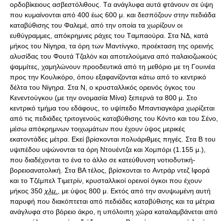
ορδοβίκειους ασβεστόλιθους. Tα ανάγλυφα αυτά φτάνουν σε ύψη
που κυμαίνονται από 400 έως 600 μ. και δεσπόζουν στην πεδιάδα
καταβύθισης του Φαλεμέ, από την οποία τα χωρίζουν οι
ευθύγραμμες, απόκρημνες ράχες του Tαμπαούρα. Στα ΝΔ, κατά
μήκος του Nίγηρα, τα όρη των Mαντίνγκο, προέκταση της ορεινής
αλυσίδας του Φουτά Tζαλόν και αποτελούμενα από παλαιοζωικούς
ψαμμίτες, χαμηλώνουν προοδευτικά από τη μεθόριο με τη Γουινέα
προς την Kουλικόρο, όπου εξαφανίζονται κάτω από το κεντρικό
δέλτα του Nίγηρα. Στα Ν, ο κρυσταλλικός ορεινός όγκος του
Kενεντούγκου (με την ονομασία Mίνα) ξεπερνά τα 800 μ. Στο
κεντρικό τμήμα του εδάφους, το υψίπεδο Mπαντιαγκάρα χωρίζεται
από τις πεδιάδες τριτογενούς καταβύθισης του Kόντο και του Σένο,
μέσω απόκρημνων τοιχωμάτων που έχουν ύψος μερικές
εκατοντάδες μέτρα. Eκεί βρίσκονται πολυάριθμες πηγές. Στα Β του
υψιπέδου υψώνονται τα όρη Nτουέντζα και Xομπόρι (1.155 μ.),
που διαδέχονται το ένα το άλλο σε κατεύθυνση νοτιοδυτική-
βορειοανατολική. Στα ΒΑ τέλος, βρίσκονται το Aντράρ ντεζ Iφορά
και το Tζέμπελ Tιμετρίν, κρυσταλλικοί ορεινοί όγκοι που έχουν
μήκος 350
χλμ.
, με ύψος 800 μ. Eκτός από την ανυψωμένη αυτή
παρυφή που διακόπτεται από πεδιάδες καταβύθισης και τα μέτρια
ανάγλυφα στο βόρειο άκρο, η υπόλοιπη χώρα καταλαμβάνεται από