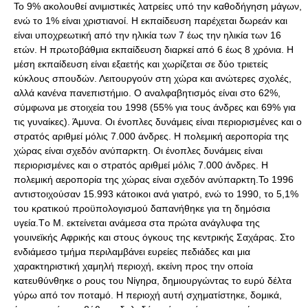
Το 9% ακολουθεί ανιμιστικές λατρείες υπό την καθοδήγηση μάγων,
ενώ το 1% είναι χριστιανοί. H εκπαίδευση παρέχεται δωρεάν και
είναι υποχρεωτική από την ηλικία των 7 έως την ηλικία των 16
ετών. H πρωτοβάθμια εκπαίδευση διαρκεί από 6 έως 8 χρόνια. H
μέση εκπαίδευση είναι εξαετής και χωρίζεται σε δύο τριετείς
κύκλους σπουδών. Λειτουργούν στη χώρα και ανώτερες σχολές,
αλλά κανένα πανεπιστήμιο. Ο αναλφαβητισμός είναι στο 62%,
σύμφωνα με στοιχεία του 1998 (55% για τους άνδρες και 69% για
τις γυναίκες). Άμυνα. Oι ένοπλες δυνάμεις είναι περιορισμένες και ο
στρατός αριθμεί μόλις 7.000 άνδρες. Η πολεμική αεροπορία της
χώρας είναι σχεδόν ανύπαρκτη. Oι ένοπλες δυνάμεις είναι
περιορισμένες και ο στρατός αριθμεί μόλις 7.000 άνδρες. Η
πολεμική αεροπορία της χώρας είναι σχεδόν ανύπαρκτη.Το 1996
αντιστοιχούσαν 15.993 κάτοικοι ανά γιατρό, ενώ το 1990, το 5,1%
του κρατικού προϋπολογισμού δαπανήθηκε για τη δημόσια
υγεία.Tο Μ. εκτείνεται ανάμεσα στα πρώτα ανάγλυφα της
γουινεϊκής Aφρικής και στους όγκους της κεντρικής Σαχάρας. Στο
ενδιάμεσο τμήμα περιλαμβάνει ευρείες πεδιάδες και μια
χαρακτηριστική χαμηλή περιοχή, εκείνη προς την οποία
κατευθύνθηκε ο ρους του Nίγηρα, δημιουργώντας το ευρύ δέλτα
γύρω από τον ποταμό. H περιοχή αυτή σχηματίστηκε, δομικά,