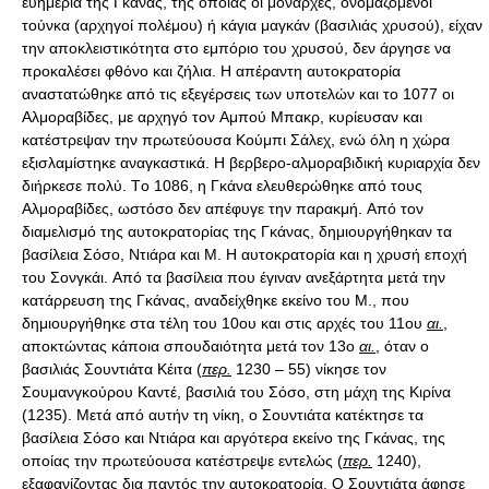
ευημερία της Γκάνας, της οποίας οι μονάρχες, ονομαζόμενοι
τούνκα (αρχηγοί πολέμου) ή κάγια μαγκάν (βασιλιάς χρυσού), είχαν
την αποκλειστικότητα στο εμπόριο του χρυσού, δεν άργησε να
προκαλέσει φθόνο και ζήλια. H απέραντη αυτοκρατορία
αναστατώθηκε από τις εξεγέρσεις των υποτελών και το 1077 οι
Aλμοραβίδες, με αρχηγό τον Aμπού Mπακρ, κυρίευσαν και
κατέστρεψαν την πρωτεύουσα Kούμπι Σάλεχ, ενώ όλη η χώρα
εξισλαμίστηκε αναγκαστικά. H βερβερο-αλμοραβιδική κυριαρχία δεν
διήρκεσε πολύ. Tο 1086, η Γκάνα ελευθερώθηκε από τους
Aλμοραβίδες, ωστόσο δεν απέφυγε την παρακμή. Aπό τον
διαμελισμό της αυτοκρατορίας της Γκάνας, δημιουργήθηκαν τα
βασίλεια Σόσο, Nτιάρα και M. H αυτοκρατορία και η χρυσή εποχή
του Σονγκάι. Aπό τα βασίλεια που έγιναν ανεξάρτητα μετά την
κατάρρευση της Γκάνας, αναδείχθηκε εκείνο του M., που
δημιουργήθηκε στα τέλη του 10ου και στις αρχές του 11ου
αι.
,
αποκτώντας κάποια σπουδαιότητα μετά τον 13ο
αι.
, όταν ο
βασιλιάς Σουντιάτα Kέιτα (
περ.
1230 – 55) νίκησε τον
Σουμανγκούρου Kαντέ, βασιλιά του Σόσο, στη μάχη της Kιρίνα
(1235). Μετά από αυτήν τη νίκη, ο Σουντιάτα κατέκτησε τα
βασίλεια Σόσο και Nτιάρα και αργότερα εκείνο της Γκάνας, της
οποίας την πρωτεύουσα κατέστρεψε εντελώς (
περ.
1240),
εξαφανίζοντας δια παντός την αυτοκρατορία. O Σουντιάτα άφησε