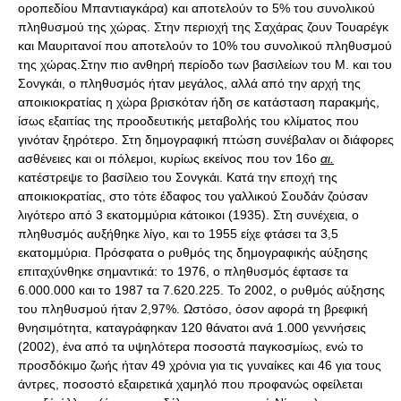
οροπεδίου Mπαντιαγκάρα) και αποτελούν το 5% του συνολικού
πληθυσμού της χώρας. Στην περιοχή της Σαχάρας ζουν Τουαρέγκ
και Μαυριτανοί που αποτελούν το 10% του συνολικού πληθυσμού
της χώρας.Στην πιο ανθηρή περίοδο των βασιλείων του Μ. και του
Σονγκάι, ο πληθυσμός ήταν μεγάλος, αλλά από την αρχή της
αποικιοκρατίας η χώρα βρισκόταν ήδη σε κατάσταση παρακμής,
ίσως εξαιτίας της προοδευτικής μεταβολής του κλίματος που
γινόταν ξηρότερο. Στη δημογραφική πτώση συνέβαλαν οι διάφορες
ασθένειες και οι πόλεμοι, κυρίως εκείνος που τον 16ο
αι.
κατέστρεψε το βασίλειο του Σονγκάι. Κατά την εποχή της
αποικιοκρατίας, στο τότε έδαφος του γαλλικού Σουδάν ζούσαν
λιγότερο από 3 εκατομμύρια κάτοικοι (1935). Στη συνέχεια, ο
πληθυσμός αυξήθηκε λίγο, και το 1955 είχε φτάσει τα 3,5
εκατομμύρια. Πρόσφατα ο ρυθμός της δημογραφικής αύξησης
επιταχύνθηκε σημαντικά: το 1976, ο πληθυσμός έφτασε τα
6.000.000 και το 1987 τα 7.620.225. Το 2002, ο ρυθμός αύξησης
του πληθυσμού ήταν 2,97%. Ωστόσο, όσον αφορά τη βρεφική
θνησιμότητα, καταγράφηκαν 120 θάνατοι ανά 1.000 γεννήσεις
(2002), ένα από τα υψηλότερα ποσοστά παγκοσμίως, ενώ το
προσδόκιμο ζωής ήταν 49 χρόνια για τις γυναίκες και 46 για τους
άντρες, ποσοστό εξαιρετικά χαμηλό που προφανώς οφείλεται