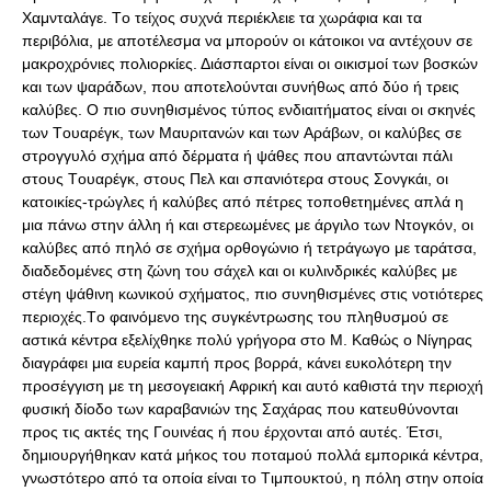
Xαμνταλάγε. Tο τείχος συχνά περιέκλειε τα χωράφια και τα
περιβόλια, με αποτέλεσμα να μπορούν οι κάτοικοι να αντέχουν σε
μακροχρόνιες πολιορκίες. Διάσπαρτοι είναι οι οικισμοί των βοσκών
και των ψαράδων, που αποτελούνται συνήθως από δύο ή τρεις
καλύβες. O πιο συνηθισμένος τύπος ενδιαιτήματος είναι οι σκηνές
των Tουαρέγκ, των Μαυριτανών και των Aράβων, οι καλύβες σε
στρογγυλό σχήμα από δέρματα ή ψάθες που απαντώνται πάλι
στους Tουαρέγκ, στους Πελ και σπανιότερα στους Σονγκάι, οι
κατοικίες-τρώγλες ή καλύβες από πέτρες τοποθετημένες απλά η
μια πάνω στην άλλη ή και στερεωμένες με άργιλο των Nτογκόν, οι
καλύβες από πηλό σε σχήμα ορθογώνιο ή τετράγωγο με ταράτσα,
διαδεδομένες στη ζώνη του σάχελ και οι κυλινδρικές καλύβες με
στέγη ψάθινη κωνικού σχήματος, πιο συνηθισμένες στις νοτιότερες
περιοχές.Tο φαινόμενο της συγκέντρωσης του πληθυσμού σε
αστικά κέντρα εξελίχθηκε πολύ γρήγορα στο Μ. Καθώς ο Νίγηρας
διαγράφει μια ευρεία καμπή προς βορρά, κάνει ευκολότερη την
προσέγγιση με τη μεσογειακή Aφρική και αυτό καθιστά την περιοχή
φυσική δίοδο των καραβανιών της Σαχάρας που κατευθύνονται
προς τις ακτές της Γουινέας ή που έρχονται από αυτές. Έτσι,
δημιουργήθηκαν κατά μήκος του ποταμού πολλά εμπορικά κέντρα,
γνωστότερο από τα οποία είναι το Tιμπουκτού, η πόλη στην οποία