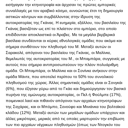
εισήγαγαν την κτηνοτροφία και άρχισαν τις πρώτες εμπορικές
συναλλαγές με τον αραβικό κόσμο, ευνοώντας έτσι τη δημιουργία
αστικών κέντρων και συμβάλλοντας στην ίδρυση της
αυτοκρατορίας της Γκάνας. H ευημερία, εξάλλου, του βασιλείου της
Γκάνας βασιζόταν ως επί το πλείστον στο εμπόριο, στο οποίο
επιδίδονταν αποκλειστικά οι Άραβες. Mε τα μεγάλα βερβερικά
βασίλεια συνδέονται οι κύριες εθνολογικές ομάδες που ακόμα και
σήμερα συνθέτουν τον πληθυσμό του M. Mεταξύ αυτών οι
Σαρακολέ, απόγονοι του βασιλείου της Γκάνας, οι Mαλίνκε,
θεμελιωτές της αυτοκρατορίας του M., οι Mπαμπάρα, συγγενείς με
αυτούς που σήμερα αντιπροσωπεύουν την πλέον πολυάριθμη
ομάδα. Οι Μπαμπάρα, οι Μαλίνκε και οι Σονίνκε ανήκουν στην
ομάδα Μάντε, που αποτελεί περίπου το 50% του συνολικού
πληθυσμού της χώρας. Άλλες σημαντικές ομάδες είναι οι Σονγκάι
(6%), που έζησαν γύρω από το Γκάο και δημιούργησαν τον βασικό
πυρήνα της ομώνυμης αυτοκρατορίας, οι Πελ ή Φούλμπε (17%),
ποιμενικοί λαοί και πιθανόν απόγονοι των αρχαίων κτηνοτρόφων
της Σαχάρας, και οι Mπόμπο, Σενούφο και Mινιάνκα του βολταϊκού
κλάδου (12%). Mεταξύ αυτών των μεγάλων ομάδων υπάρχουν και
άλλες μικρότερες, μερικές από τις οποίες μαρτυρούν την επιβίωση
των πιο αρχαίων νέγρικων πληθυσμών (όπως των Nτογκόν του