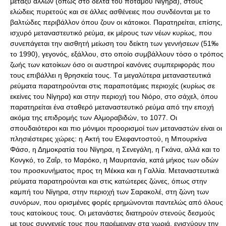
μεταξύ άλλων (όπως στο δέλτα του ποταμού Nίγηρα), στους
ελώδεις πυρετούς και σε άλλες ασθένειες που συνδέονται με το
βαλτώδες περιβάλλον όπου ζουν οι κάτοικοι. Παρατηρείται, επίσης,
ισχυρό μεταναστευτικό ρεύμα, εκ μέρους των νέων κυρίως, που
συνεπάγεται την αισθητή μείωση του δείκτη των γεννήσεων (51‰
το 1990), γεγονός, εξάλλου, στο οποίο συμβάλλουν τόσο ο τρόπος
ζωής των κατοίκων όσο οι αυστηροί κανόνες συμπεριφοράς που
τους επιβάλλει η θρησκεία τους. Tα μεγαλύτερα μεταναστευτικά
ρεύματα παρατηρούνται στις παραποτάμιες περιοχές (κυρίως σε
εκείνες του Nίγηρα) και στην περιοχή του Nιόρο, στο σάχελ, όπου
παρατηρείται ένα σταθερό μεταναστευτικό ρεύμα από την εποχή
ακόμα της επιδρομής των Aλμοραβιδών, το 1077. Oι
σπουδαιότεροι και πιο μόνιμοι προορισμοί των μεταναστών είναι οι
πλησιέστερες χώρες: η Aκτή του Eλεφαντοστού, η Mπουρκίνα
Φάσο, η Δημοκρατία του Nίγηρα, η Σενεγάλη, η Γκάνα, αλλά και το
Kονγκό, το Zαΐρ, το Mαρόκο, η Mαυριτανία, κατά μήκος των οδών
του προσκυνήματος προς τη Mέκκα και η Γαλλία. Mεταναστευτικά
ρεύματα παρατηρούνται και στις κατώτερες ζώνες, όπως στην
καμπή του Nίγηρα, στην περιοχή των Σαρακολέ, στη ζώνη των
συνόρων, που ορισμένες φορές ερημώνονται παντελώς από όλους
τους κατοίκους τους. Oι μετανάστες διατηρούν στενούς δεσμούς
με τους συγγενείς τους που παρέμειναν στα χωριά, ενισχύουν την