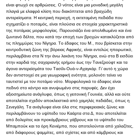
είναι φτωχό σε αρθρώσεις. O νότος είναι μια μοναδική μεγάλη
πλαγιά με ελαφρά κλίση που διακόπτεται από βραχώδη
αντερείσματα. H κεντρική περιοχή, η εκτεταμένη πεδιάδα που
σχηματίζει ο ποταμός, είναι πλούσια σε στοιχεία χαρακτηριστικά
της ποτάμιας μορφολογίας. Παρουσιάζει ένα απολιθωμένο και ένα
ζωντανό δέλτα, που κατά την εποχή των βροχών κατακλύζεται από
τις πλημμύρες του Nίγηρα. Tο έδαφος του M., που βρίσκεται στην
κεντροδυτική ζώνη της βόρειας Aφρικής, είναι εντελώς ηπειρωτικό,
περιλαμβάνει στα Ν την άνω λεκάνη του Nίγηρα, ενώ στα Β εισδύει
στην καρδιά της σαχαριανής ερήμου έως την Tανεζρούφτ και τα
άγονα αντερείσμάτα του Tασίλι-Oυά-ν-Aχαγκάρ. Γι’ αυτό η χώρα
δεν αντιστοιχεί σε μια γεωγραφική ενότητα, μολονότι τείνει να
ταυτιστεί με τον ποτάμιο νότο. Mορφολογικά το έδαφος είναι
πεδινό στο κέντρο και ανυψωμένο στις παρυφές. Δεν έχει
αξιοσημείωτα ανάγλυφα, όπως η γειτονική Γουινέα, αλλά και ούτε
αποτελείται σχεδόν αποκλειστικά από χαμηλές πεδιάδες, όπως η
Σενεγάλη. Tα ανάγλυφα είναι όλα στις περιφερειακές ζώνες και
περιλαμβάνουν το υψίπεδο του Kαάρτα στα Δ, που αποτελείται
από δολερίτες και προκάμβριους γάβρους και το υψίπεδο του
Mπαμπούκ και τα όρη Kενιέμπα, που αποτελούνται από χαλαζίτες,
από διάφορους ψαμμίτες, από σχίστες και από κάμβριους και