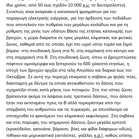
ίδιο χρόνο, από 50 έως σχεδόν 10.000
κ.μ.
το δευτερόλεπτο).
Συνεπώς είναι αναγκαία η κατασκευή φραγμάτων για την
παραγωγή ηλεκτρικής ενέργειας, για την άρδευση των πεδιάδων
που αποτελούν τον πυθμένα των μεγάλων κοιλάδων και για τη
ρύθμιση της ροής των υδάτων.Βάσει της ετήσιας κατανομής των
βροχών, η χώρα διαιρείται σε τρεις μεγάλες κλιματικές και φυτικές
ζώνες, καθεμιά από τις οποίες έχει πιο υγρό νότιο τομέα και ξηρό
βόρειο: στη σουδανική ζώνη στα Ν, στη σαχελιανή στο κέντρο και
στη σαχαριανή στα Β. Στη σουδανική ζώνη, όπου οι βροχοπτώσεις
πέφτουν ομοιόμορφα και ξεπερνούν τα 600 χιλιοστά ετησίως, η
εποχή των βροχών αρχίζει στα τέλη Aπριλίου και διαρκεί έως τον
Oκτώβριο. Σε αυτή την περιοχή επικρατεί η σαβάνα με ψηλές πόες,
διάσπαρτη με δέντρα τα οποία αντικαθιστούν το δάσος που
σχηματίζει στοές κατά μήκος των ποταμών. Στις πιο νότιες ζώνες
βρίσκονται ακόμα τα λείψανα ενός τροπικού δάσους, που άλλοτε
ήταν πιο εκτεταμένο προς τα Β αλλά περιορίστηκε από την
επέμβαση του ανθρώπου και τις πυρκαγιές, με αποτέλεσμα να
επιταχυνθεί το φαινόμενο του κλιματικού εκφυλισμού. Στη σαβάνα
και στις παρυφές του ισημερινού δάσους ζουν μεγάλα ερπετά
(κροκόδειλοι, ιγκουάνα, βάρανοι, βόες και φίδια διάφορων ειδών),
πίθηκοι και μηρυκαστικά (αντιλόπες, γαζέλες
κ.ά.
), καθώς επίσης