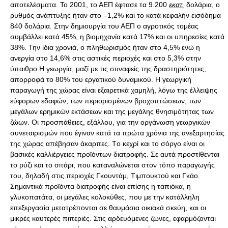
αποτελέσματα. Το 2001, το ΑΕΠ έφτασε τα 9.200
εκατ.
δολάρια, ο
ρυθμός ανάπτυξης ήταν στο –1,2% και το κατά κεφαλήν εισόδημα
840 δολάρια. Στην δημιουργία του ΑΕΠ ο αγροτικός τομέας
συμβάλλει κατά 45%, η βιομηχανία κατά 17% και οι υπηρεσίες κατά
38%. Την ίδια χρονιά, ο πληθωρισμός ήταν στο 4,5% ενώ η
ανεργία στο 14,6% στις αστικές περιοχές και στο 5,3% στην
ύπαιθρο.H γεωργία, μαζί με τις συναφείς της δραστηριότητες,
απορροφά το 80% του εργατικού δυναμικού. Η γεωργική
παραγωγή της χώρας είναι εξαιρετικά χαμηλή, λόγω της έλλειψης
εύφορων εδαφών, των περιορισμένων βροχοπτώσεων, των
μεγάλων ερημικών εκτάσεων και της μεγάλης θνησιμότητας των
ζώων. Οι προσπάθειες, εξάλλου, για την οργάνωση γεωργικών
συνεταιρισμών που έγιναν κατά τα πρώτα χρόνια της ανεξαρτησίας
της χώρας απέβησαν άκαρπες. Tο κεχρί και το σόργο είναι οι
βασικές καλλιέργειες προϊόντων διατροφής. Σε αυτά προστίθενται
το ρύζι και το σιτάρι, που καταναλώνεται στον τόπο παραγωγής
του, δηλαδή στις περιοχές Γκουντάμ, Tιμπουκτού και Γκάο.
Σημαντικά προϊόντα διατροφής είναι επίσης η ταπιόκα, η
γλυκοπατάτα, οι μεγάλες κολοκύθες, που με την κατάλληλη
επεξεργασία μετατρέπονται σε θαυμάσια οικιακά σκεύη, και οι
μικρές καυτερές πιπεριές. Στις αρδευόμενες ζώνες, εφαρμόζονται