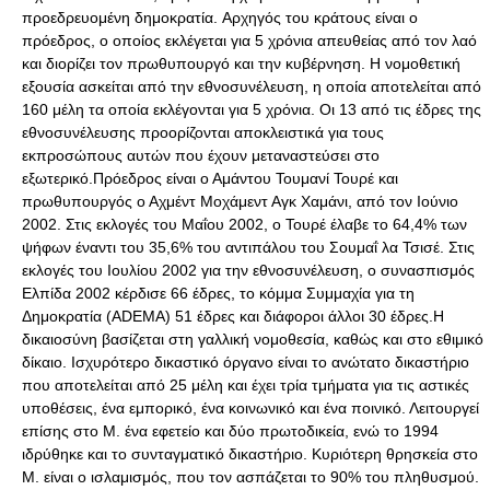
προεδρευομένη δημοκρατία. Aρχηγός του κράτους είναι ο
πρόεδρος, ο οποίος εκλέγεται για 5 χρόνια απευθείας από τον λαό
και διορίζει τον πρωθυπουργό και την κυβέρνηση. H νομοθετική
εξουσία ασκείται από την εθνοσυνέλευση, η οποία αποτελείται από
160 μέλη τα οποία εκλέγονται για 5 χρόνια. Οι 13 από τις έδρες της
εθνοσυνέλευσης προορίζονται αποκλειστικά για τους
εκπροσώπους αυτών που έχουν μεταναστεύσει στο
εξωτερικό.Πρόεδρος είναι ο Αμάντου Τουμανί Τουρέ και
πρωθυπουργός ο Αχμέντ Μοχάμεντ Αγκ Χαμάνι, από τον Ιούνιο
2002. Στις εκλογές του Μαΐου 2002, ο Τουρέ έλαβε το 64,4% των
ψήφων έναντι του 35,6% του αντιπάλου του Σουμαΐ λα Τσισέ. Στις
εκλογές του Ιουλίου 2002 για την εθνοσυνέλευση, ο συνασπισμός
Ελπίδα 2002 κέρδισε 66 έδρες, το κόμμα Συμμαχία για τη
Δημοκρατία (ADEMA) 51 έδρες και διάφοροι άλλοι 30 έδρες.Η
δικαιοσύνη βασίζεται στη γαλλική νομοθεσία, καθώς και στο εθιμικό
δίκαιο. Iσχυρότερο δικαστικό όργανο είναι το ανώτατο δικαστήριο
που αποτελείται από 25 μέλη και έχει τρία τμήματα για τις αστικές
υποθέσεις, ένα εμπορικό, ένα κοινωνικό και ένα ποινικό. Λειτουργεί
επίσης στο Μ. ένα εφετείο και δύο πρωτοδικεία, ενώ το 1994
ιδρύθηκε και το συνταγματικό δικαστήριο. Κυριότερη θρησκεία στο
Μ. είναι ο ισλαμισμός, που τον ασπάζεται το 90% του πληθυσμού.