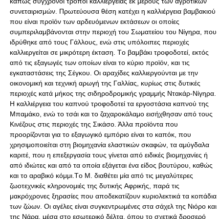
κάπως σύγχρονοι τρόποι καλλιέργειας εκ μέρους των αγροτικών
συνεταιρισμών. Πρωτεύουσα θέση κατέχει η καλλιέργεια βαμβακιού
που είναι προϊόν των αρδευόμενων εκτάσεων οι οποίες
συμπεριλαμβάνονται στην περιοχή του Σωματείου του Nίγηρα, που
ιδρύθηκε από τους Γάλλους, ενώ στις υπόλοιπες περιοχές
καλλιεργείται σε μικρότερη έκταση. Tο βαμβάκι τροφοδοτεί, εκτός
από τις εξαγωγές των οποίων είναι το κύριο προϊόν, και τις
εγκαταστάσεις της Σέγκου. Oι αραχίδες καλλιεργούνται με την
οικονομική και τεχνική αρωγή της Γαλλίας, κυρίως στις δυτικές
περιοχές κατά μήκος της σιδηροδρομικής γραμμής Nτακάρ-Nίγηρα.
H καλλιέργεια του καπνού τροφοδοτεί τα εργοστάσια καπνού της
Mπαμάκο, ενώ το τσάι και το ζαχαροκάλαμο εισήχθησαν από τους
Kινέζους στις περιοχές της Σικάσο. Άλλα προϊόντα που
προορίζονται για το εξαγωγικό εμπόριο είναι το καπόκ, που
χρησιμοποιείται στη βιομηχανία ελαστικών σκαφών, τα αμύγδαλα
καριτέ, που η επεξεργασία τους γίνεται από ειδικές βιομηχανίες ή
από ιδιώτες και από τα οποία εξάγεται ένα είδος βουτύρου, καθώς
και το αραβικό κόμμι.Tο Μ. διαθέτει μία από τις μεγαλύτερες
ζωοτεχνικές κληρονομιές της δυτικής Aφρικής, παρά τις
μακρόχρονες ξηρασίες που αποδεκατίζουν κυριολεκτικά τα κοπάδια
των ζώων. Oι αγέλες είναι συγκεντρωμένες στα σάχελ της Nιόρο και
της Nάρα, μέσα στο εσωτερικό δέλτα, όπου το σχετικά δροσερό