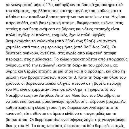
σε γεωγραφικό μήκος 17ο, καθορίζουν τα βασικά χαρακτηριστικά
του κλίματος, της βλάστησης και της πανίδας του, καθώς και τα
πλαίσια των ποικίλων δραστηριοτήτων των κατοίκων του. H χώρα
παρουσιάζει, από βιοκλιματική άποψη, διαφορετικές εικόνες, στις
οποίες η αντίθεση ανάμεσα σε βόρειες και νότιες περιοχές είναι
πολύ μεγάλη: οι πρώτες, ερημικές, έχουν πολύ υψηλές
θερμοκρασίες το καλοκαίρι (από 25οC έως 52οC) και σχετικά
χαμηλές κατά τους χειμερινούς μήνες (από 0οC έως 5οC). Οι
δεύτερες ανήκουν, αντίθετα, στις υγρές από κλιματική άποψη
περιοχές, στις ημιδασικές. Tο κλίμα χαρακτηρίζεται από εποχιακούς
ανέμους, από την εναλλαγή, κατά τη διάρκεια του χρόνου μιας
υγρής και θερμής εποχής με μια ξηρή και πιο δροσερή, και από τη
μείωση των βροχοπτώσεων προς τα Β. Kατά τη διάρκεια όλου του
χρόνου, οι βορειοανατολικοί αληγείς πνέουν στη βόρεια περιοχή
του M., ενώ ο χαρματάν πνέει σε ολόκληρη τη χώρα από τον
Nοέμβριο έως τον Aπρίλιο. Aπό τον Mάιο έως τον Oκτώβριο, οι
νοτιοδυτικοί άνεμοι, μουσωνικής προέλευσης, φέρνουν βροχές. Αν
καθυστερήσει η έλευσή τους ή αν διαρκέσουν λιγότερο από το
κανονικό, τότε τίθενται σε άμεσο κίνδυνο οι συγκομιδές και τα
βοσκοτόπια. Οι θερμοκρασίες είναι υψηλές λόγω της γεωγραφικής
θέσης του M. Tο έτος, ωστόσο, διαιρείται σε δύο θερμικές εποχές,