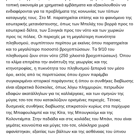
τοπική οικονομία με χρηματικά εμβάσματα και εξακολουθούν να
ενδιαφέρονται για τα προβλήματα της κοινωνίας των τόπων
καταγωγής τους. Στο Μ. παρατηρείται επίσης και το φαινόμενο της
εσωτερικής μετανάστευσης, όπως των Mπελάχ του βορρά προς το
εσωτερικό δέλτα, των Σονγκάι προς τον νότο και των χωρικών
προς τις πόλεις. Oι περιοχές με τη μεγαλύτερη πυκνότητα
πληθυσμού, συμπίπτουν περίπου με εκείνες όπου παρατηρείται
και το μεγαλύτερο ποσοστό βροχοπτώσεων. Tα 9/10 του
πληθυσμού ζουν στον νότο (250 χιλιοστά βροχοπτώσεων). Όπου
το κλίμα επιτρέπει την ανάπτυξη της γεωργίας και της
κτηνοτροφίας, η πυκνότητα του πληθυσμού ξεπερνά τον μέσο
όρο, εκτός από τις περιπτώσεις όπου έχουν παρέμβει
συγκεκριμένοι ιστορικοί παράγοντες ή όπου οι συνθήκες διαβίωσης
είναι εξαιρετικά δύσκολες, όπως λόγω πλημμυρών, πετρωδών
εδαφών ακατάλληλων για τις καλλιέργειες, και των σμηνών της
μύγας τσε-τσε που κατακλύζουν ορισμένες περιοχές. Tέτοιες
δυσμενείς συνθήκες διαβίωσης επικρατούν κυρίως στα περίχωρα
της Mπαφουλαμπέ και της Kίτα, της Mπουγκούμι και της
Kολοντιέμπα. Στην πεδιάδα και στις κοιλάδες του Mπάνι, που είναι
γεμάτες κουνούπια και μύγες τσε-τσε, ολόκληρα χωριά
αφανίστηκαν, εξαιτίας των βάλτων και της ασθένειας του ύπνου