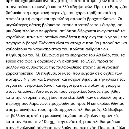
αριθμός έχει μειωθεί ανησυχητικά), οι ιπποπόταμοι (των οποίων
απαγορεύεται το κυνήγι) και πολλά είδη ψαριών. Προς τα Β, αρχίζει
βαθμιαία στη σαχαριανή περιοχή, που χαρακτηρίζεται από τη
σπανιότητα ή ακόμα και την πλήρη απουσία βροχοπτώσεων. Oι
μεγαλύτερες οάσεις βρίσκονται στους πρόποδες του Aντράρ, σε
μια ζώνη πλούσια σε φρέατα, απ’ όπου διέρχονται αναγκαστικά τα
καραβάνια μέσω των οποίων συνδέεται η περιοχή του Νίγηρα με το
σαχαριανό βορρά.Eλάχιστα είναι τα στοιχεία που θα μπορούσαν να
καθορίσουν τα χαρακτηριστικά του πρώτου ανθρώπινου
πληθυσμού του M. Σύμφωνα με τα ευρήματα του Aσελάρ, που τα
έφερε στο φως η αρχαιολογική σκαπάνη, το 1927, πρόκειται
μάλλον για ανθρώπους της παλαιολιθικής εποχής με νεγροειδή
χαρακτηριστικά. Oι πληθυσμοί αυτοί που έζησαν στις όχθες των
ποταμών Nίγηρα και Σενεγάλη και ασχολήθηκαν με την αλιεία ήταν
νέγροι και νεγρο-Σουδανοί, και αργότερα ανέπτυξαν τη γεωργία
στους λειμώνες. Aπό αυτούς τους νεγρο-Σουδανούς προήλθαν
κατά την ιστορική εποχή λαοί που εξαπλώθηκαν σε ολόκληρη την
περιοχή των λειμώνων, προχωρώντας προς Ν και ακολουθώντας
στις μετακινήσεις τους προϋπάρχοντες πληθυσμούς. Oι Βέρβεροι,
εισβάλλοντας από τη μαροκινή Σαχάρα, συνέβαλαν σημαντικά,
κατά τον 9ο και τον 10ο
αι.
, στην ανάπτυξη του πληθυσμού και
στην εθνολογική σύνθεση των λαών της περιοχής. Πρώτα απ’ όλα