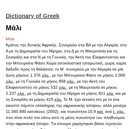
Dictionary of Greek
Μάλι
Μάλι
Κράτος της δυτικής Αφρικής. Συνορεύει στα ΒΑ με την Αλγερία, στα
Α με τη Δημοκρατία του Νίγηρα, στα Δ με τη Μαυριτανία και τη
Σενεγάλη και στα Ν με τη Γουινέα, την Ακτή του Ελεφαντοστού και
την Μπουρκίνα Φάσο.Χώρα αποκλειστικά ηπειρωτική, χωρίς καμία
διέξοδο προς τη θάλασσα, το Μ. συνορεύει με την Αλγερία σε μία
ζώνη μήκους 1.376
χλμ.
, με την Μπουρκίνα Φάσο σε μήκος 1.000
χλμ.
, με τη Γουινέα σε μήκος 858
χλμ.
, με την Ακτή του
Ελεφαντοστού σε μήκος 532
χλμ.
, με τη Μαυριτανία σε μήκος
2.237
χλμ.
, με τη Δημοκρατία του Νίγηρα σε μήκος 821
χλμ.
και με
τη Σενεγάλη σε μήκος 419
χλμ.
Το Μ. έχει έκταση ίση με το ένα
εικοστό πέμπτο ολόκληρης της αφρικανικής ηπείρου, αλλά μονάχα
11.340.480 κατοίκους (2002), και πυκνότητα 10,9
κατ.
ανά
τ. χλμ.
,
που είναι πολύ πιο κάτω από τη μέση πυκνότητα του πληθυσμού
στην αφρικανική ήπειρο. Tα σύνορα χαράχτηκαν βάσει τεχνητών