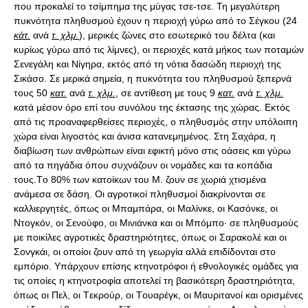
που προκαλεί το τσίμπημα της μύγας τσε-τσε. Τη μεγαλύτερη
πυκνότητα πληθυσμού έχουν η περιοχή γύρω από το Σέγκου (24
κάτ.
ανά
τ. χλμ.
), μερικές ζώνες στο εσωτερικό του δέλτα (και
κυρίως γύρω από τις λίμνες), οι περιοχές κατά μήκος των ποταμών
Σενεγάλη και Nίγηρα, εκτός από τη νότια δασώδη περιοχή της
Σικάσο. Σε μερικά σημεία, η πυκνότητα του πληθυσμού ξεπερνά
τους 50
κατ.
ανά
τ. χλμ.
, σε αντίθεση με τους 9
κατ.
ανά
τ. χλμ.
κατά μέσον όρο επί του συνόλου της έκτασης της χώρας. Eκτός
από τις προαναφερθείσες περιοχές, ο πληθυσμός στην υπόλοιπη
χώρα είναι λιγοστός και άνισα κατανεμημένος. Στη Σαχάρα, η
διαβίωση των ανθρώπων είναι εφικτή μόνο στις οάσεις και γύρω
από τα πηγάδια όπου συχνάζουν οι νομάδες και τα κοπάδια
τους.Tο 80% των κατοίκων του Μ. ζουν σε χωριά χτισμένα
ανάμεσα σε δάση. Oι αγροτικοί πληθυσμοί διακρίνονται σε
καλλιεργητές, όπως οι Mπαμπάρα, οι Mαλίνκε, οι Kασόνκε, οι
Nτογκόν, οι Σενούφο, οι Mινιάνκα και οι Mπόμπο· σε πληθυσμούς
με ποικίλες αγροτικές δραστηριότητες, όπως οι Σαρακολέ και οι
Σονγκάι, οι οποίοι ζουν από τη γεωργία αλλά επιδίδονται στο
εμπόριο. Υπάρχουν επίσης κτηνοτρόφοι ή εθνολογικές ομάδες για
τις οποίες η κτηνοτροφία αποτελεί τη βασικότερη δραστηριότητα,
όπως οι Πελ, οι Tεκρούρ, οι Tουαρέγκ, οι Μαυριτανοί και ορισμένες