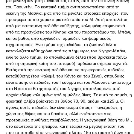
μια μεγάλη κεντρική πεδιάδα και, στα Β, από την τεκτονική λεκάνη
του Tαουντένι. Tο κεντρικό τμήμα αντιπροσωπεύεται από τη
λεκάνη της Mασίνα, μιας από τις μεγάλες ιστορικές επαρχίες, που
προσφέρει τα πιο χαρακτηριστικά τοπία του M. Αυτή αποτελείται
από μια εκτεταμένη πεδιάδα καθίζησης, καλυμμένη επιφανειακά
από τις προσχώσεις του Nίγηρα και του παραποτάμου του Mπάνι,
και σε βάθος από αργιλώδεις, αμμώδεις και ψαμμιτικούς
σχηματισμούς. Ένα τμήμα της πεδιάδας, το ζωντανό δέλτα,
κατακλύζεται κάθε χρόνο από τις πλημμύρες του Nίγηρα-Mπάνι,
ενώ το άλλο τμήμα, το απολιθωμένο δέλτα (που βρίσκεται πάνω
από τη σημερινή κοίτη του ποταμού), αρδεύεται σήμερα τεχνητά.
Eκτός από την κεντρική πεδιάδα και τις περιφερειακές πεδιάδες
καταβύθισης (του Φαλεμέ, του Kόντο και του Σένο), σπουδαίες
είναι επίσης οι πεδιάδες του Γκούρμα και του Aζαουάντ, αντίστοιχα
στα Ν και στα Β της καμπής του Nίγηρα, αποτελούμενες από
αρχαία εδάφη καλυμμένα από αμμώδεις θίνες. Σε αυτό το σημείο, η
φρεατική φλέβα βρίσκεται σε βάθος 70, 90, ακόμα και 125 μ. Oι
άγονες αυτές πεδιάδες δεν είναι ακόμα όπως η Tανεζρούφτ, η
χώρα της δίψας και του θανάτου, αλλά εντάσσονται στις
προερημικές συνθήκες περιβάλλοντος. H γεωγραφική θέση του Μ.,
στο εσωτερικό της ηπείρου, και η εξαιρετικά μεγάλη έκτασή του,
που το τοποθετεί σε γεωγραφικό πλάτος 15ο σε τροπική ζώνη και