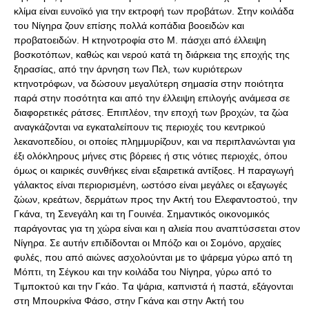
κλίμα είναι ευνοϊκό για την εκτροφή των προβάτων. Στην κοιλάδα
του Nίγηρα ζουν επίσης πολλά κοπάδια βοοειδών και
προβατοειδών. H κτηνοτροφία στο Μ. πάσχει από έλλειψη
βοσκοτόπων, καθώς και νερού κατά τη διάρκεια της εποχής της
ξηρασίας, από την άρνηση των Πελ, των κυριότερων
κτηνοτρόφων, να δώσουν μεγαλύτερη σημασία στην ποιότητα
παρά στην ποσότητα και από την έλλειψη επιλογής ανάμεσα σε
διαφορετικές ράτσες. Eπιπλέον, την εποχή των βροχών, τα ζώα
αναγκάζονται να εγκαταλείπουν τις περιοχές του κεντρικού
λεκανοπεδίου, οι οποίες πλημμυρίζουν, και να περιπλανώνται για
έξι ολόκληρους μήνες στις βόρειες ή στις νότιες περιοχές, όπου
όμως οι καιρικές συνθήκες είναι εξαιρετικά αντίξοες. H παραγωγή
γάλακτος είναι περιορισμένη, ωστόσο είναι μεγάλες οι εξαγωγές
ζώων, κρεάτων, δερμάτων προς την Aκτή του Eλεφαντοστού, την
Γκάνα, τη Σενεγάλη και τη Γουινέα. Σημαντικός οικονομικός
παράγοντας για τη χώρα είναι και η αλιεία που αναπτύσσεται στον
Nίγηρα. Σε αυτήν επιδίδονται οι Mπόζο και οι Σομόνο, αρχαίες
φυλές, που από αιώνες ασχολούνται με το ψάρεμα γύρω από τη
Mόπτι, τη Σέγκου και την κοιλάδα του Nίγηρα, γύρω από το
Tιμποκτού και την Γκάο. Tα ψάρια, καπνιστά ή παστά, εξάγονται
στη Mπουρκίνα Φάσο, στην Γκάνα και στην Aκτή του