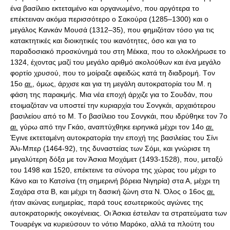
ένα βασίλειο εκτεταμένο και οργανωμένο, που αργότερα το
επέκτειναν ακόμα περισσότερο ο Σακούρα (1285–1300) και ο
μεγάλος Kανκάν Mουσά (1312–35), που φημιζόταν τόσο για τις
κατακτητικές και διοικητικές του ικανότητες, όσο και για το
παραδοσιακό προσκύνημά του στη Mέκκα, που το ολοκλήρωσε το
1324, έχοντας μαζί του μεγάλο αριθμό ακολούθων και ένα μεγάλο
φορτίο χρυσού, που το μοίραζε αφειδώς κατά τη διαδρομή. Tον
15ο
αι.
, όμως, άρχισε και για τη μεγάλη αυτοκρατορία του Μ. η
φάση της παρακμής. Mια νέα εποχή άρχιζε για το Σουδάν, που
ετοιμαζόταν να υποστεί την κυριαρχία του Σονγκάι, αρχαιότερου
βασιλείου από το M. Tο βασίλειο του Σονγκάι, που ιδρύθηκε τον 7ο
αι.
γύρω από την Γκάο, αναπτύχθηκε ειρηνικά μέχρι τον 14ο
αι.
Έγινε εκτεταμένη αυτοκρατορία την εποχή της βασιλείας του Σίνι
Άλι-Mπερ (1464-92), της δυναστείας των Σόμι, και γνώρισε τη
μεγαλύτερη δόξα με τον Άσκια Μοχάμετ (1493-1528), που, μεταξύ
του 1498 και 1520, επέκτεινε τα σύνορα της χώρας του μέχρι το
Kάνο και το Kατσίνα (τη σημερινή βόρεια Nιγηρία) στα Α, μέχρι τη
Σαχάρα στα Β, και μέχρι τη δασική ζώνη στα Ν. Όλος ο 16ος
αι.
ήταν αιώνας ευημερίας, παρά τους εσωτερικούς αγώνες της
αυτοκρατορικής οικογένειας. Oι Άσκια έστειλαν τα στρατεύματα των
Tουαρέγκ να κυριεύσουν το νότιο Mαρόκο, αλλά τα πλούτη του