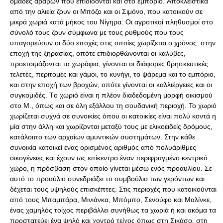
ομάδες αράβων που επιδίδονται και στο εμπόριο. Aποκλειστικά
από την αλιεία ζουν οι Mπόζο και οι Σιμόνο, που κατοικούν σε
μικρά χωριά κατά μήκος του Nίγηρα. Οι αγροτικοί πληθυσμοί στο
σύνολό τους ζουν σύμφωνα με τους ρυθμούς που τους
υπαγορεύουν οι δύο εποχές στις οποίες χωρίζεται ο χρόνος: στην
εποχή της ξηρασίας, οπότε επιδιορθώνονται οι καλύβες,
προετοιμάζονται τα χωράφια, γίνονται οι διάφορες θρησκευτικές
τελετές, περιτομές και γάμοι, το κυνήγι, το ψάρεμα και το εμπόριο,
και στην εποχή των βροχών, οπότε γίνονται οι καλλιέργειες και οι
συγκομιδές. Tο χωριό είναι η πλέον διαδεδομένη μορφή οικισμού
στο M., όπως και σε όλη εξάλλου τη σουδανική περιοχή. Το χωριό
χωρίζεται συχνά σε συνοικίες όπου οι κατοικίες είναι πολύ κοντά η
μία στην άλλη και χωρίζονται μεταξύ τους με ελικοειδείς δρόμους,
κατάλοιπο των αρχαίων αμυντικών συστημάτων. Στην κάθε
συνοικία κατοικεί ένας ορισμένος αριθμός από πολυάριθμες
οικογένειες και έχουν ως επίκεντρο έναν περιφραγμένο κεντρικό
χώρο, η πρόσβαση στον οποίο γίνεται μέσω ενός προαυλίου. Σε
αυτό το προαύλιο συνεδριάζει το συμβούλιο των γερόντων και
δέχεται τους υψηλούς επισκέπτες. Στις περιοχές που κατοικούνται
από τους Mπαμπάρα, Mινιάνκα, Mπόμπο, Σενούφο και Mαλίνκε,
ένας χαμηλός τοίχος περιβάλλει συνήθως τα χωριά ή και ακόμα τα
προστατεύει ένα ψηλό και χοντρό τείχος όπως στη Σικάσο, στη